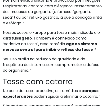
Normalmente, o sintoma é provocado por infecções
respiratórias, contato com alérgenos, ressecamento
das mucosas da garganta (a famosa “garganta
seca”) ou por refluxo gástrico, já que a condição irrita
o esôfago. ²
Nesses casos, o xarope para tosse mais indicado é o
antitussígeno
. Também é conhecido como
“sedativo da tosse”, esse remédio
age no sistema
nervoso central para inibir o reflexo da tosse
. ²
Seu uso auxilia na redução da gravidade e da
frequência do sintoma, sem comprometer a defesa
do organismo. ²
Tosse com catarro
No caso da tosse produtiva, os remédios e
xaropes
expectorantes
podem ajudar a eliminar o catarro. ²
É importante lembrar que o catarro é também uma