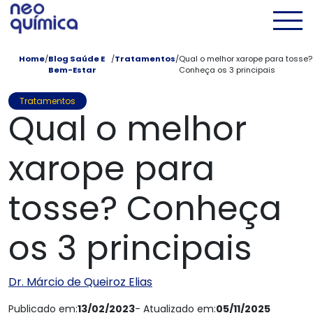
Pular para conteúdo principal
Men
Home
/
Blog Saúde E
/
Tratamentos
/
Qual o melhor xarope para tosse?
Bem-Estar
Conheça os 3 principais
Tratamentos
Qual o melhor
xarope para
tosse? Conheça
os 3 principais
Dr. Márcio de Queiroz Elias
Publicado em:
13/02/2023
- Atualizado em:
05/11/2025