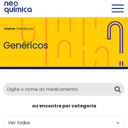
Pular para conteúdo principal
Men
Home
>
Genéricos
Genéricos
Digite o nome do medicamento
Busca
ou encontre por categoria