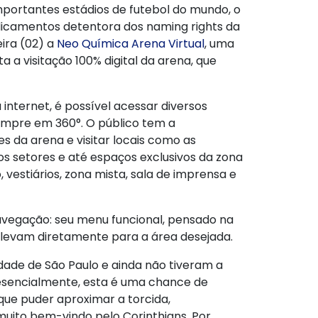
importantes estádios de futebol do mundo, o
icamentos detentora dos naming rights da
ira (02) a
Neo Química Arena Virtual
, uma
ta a visitação 100% digital da arena, que
internet, é possível acessar diversos
empre em 360°. O público tem a
s da arena e visitar locais como as
s setores e até espaços exclusivos da zona
estiários, zona mista, sala de imprensa e
avegação: seu menu funcional, pensado na
e levam diretamente para a área desejada.
dade de São Paulo e ainda não tiveram a
esencialmente, esta é uma chance de
que puder aproximar a torcida,
muito bem-vindo pelo Corinthians. Por