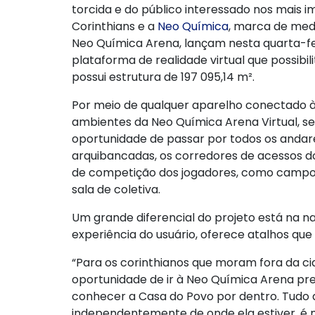
torcida e do público interessado nos mais 
Corinthians e a
Neo Química
, marca de med
Neo Química Arena, lançam nesta quarta-fe
plataforma de realidade virtual que possibili
possui estrutura de 197 095,14 m².
Por meio de qualquer aparelho conectado à 
ambientes da Neo Química Arena Virtual, s
oportunidade de passar por todos os andare
arquibancadas, os corredores de acessos do
de competição dos jogadores, como campo, v
sala de coletiva.
Um grande diferencial do projeto está na n
experiência do usuário, oferece atalhos qu
“Para os corinthianos que moram fora da ci
oportunidade de ir à Neo Química Arena pr
conhecer a Casa do Povo por dentro. Tudo 
independentemente de onde ela estiver, é 