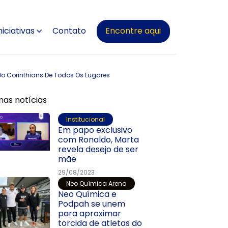
niciativas
Contato
Encontre aqui
 Do Corinthians De Todos Os Lugares
mas notícias
Institucional
Em papo exclusivo
com Ronaldo, Marta
revela desejo de ser
mãe
29/08/2023
Neo Química Arena
Neo Química e
Podpah se unem
para aproximar
torcida de atletas do