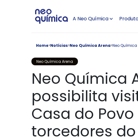
Pular para conteúdo principal
A Neo Química
Produt
Home
>
Notícias
>
Neo Química Arena
>
Neo Química A
Neo Química Arena
Neo Química A
possibilita vis
Casa do Povo
torcedores do