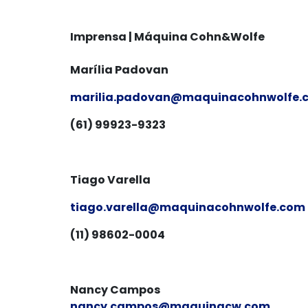
Imprensa | Máquina Cohn&Wolfe
Marília Padovan
marilia.padovan@maquinacohnwolfe.
(61) 99923-9323
Tiago Varella
tiago.varella@maquinacohnwolfe.com
(11) 98602-0004
Nancy Campos
nancy.campos@maquinacw.com