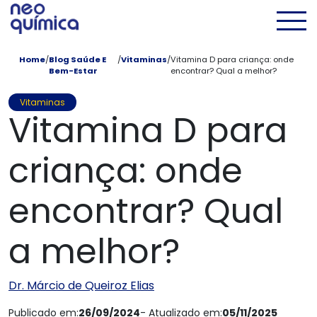
Pular para conteúdo principal
Men
Home
/
Blog Saúde E
/
Vitaminas
/
Vitamina D para criança: onde
Bem-Estar
encontrar? Qual a melhor?
Vitaminas
Vitamina D para
criança: onde
encontrar? Qual
a melhor?
Dr. Márcio de Queiroz Elias
Publicado em:
26/09/2024
- Atualizado em:
05/11/2025