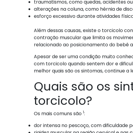
traumatismos, como quedas, acidentes ou
alterações na coluna, como hérnia de disco
esforço excessivo durante atividades física
Além dessas causas, existe o torcicolo c
contração muscular que limita os movime
relacionado ao posicionamento do bebê a
Apesar de ser uma condição muito conhec
com torcicolo quando sentem dor e dific
melhor quais são os sintomas, continue a le
Quais são os si
torcicolo?
1
Os mais comuns são
:
dor intensa no pescoço, com dificuldade 
rigidez muscular na região cervical e nas c