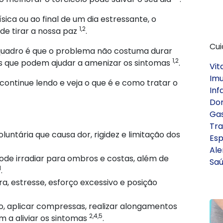
sica ou ao final de um dia estressante, o
1,2
e tirar a nossa paz
.
Cui
quadro é que o problema não costuma durar
1,2
as que podem ajudar a amenizar os sintomas
.
Vit
Imu
ontinue lendo e veja o que é e como tratar o
Infa
Do
Ga
Tr
untária que causa dor, rigidez e limitação dos
Esp
Ale
 pode irradiar para ombros e costas, além de
Sa
1
.
a, estresse, esforço excessivo e posição
, aplicar compressas, realizar alongamentos
2,4,5
 a aliviar os sintomas
.