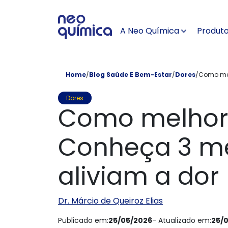
Pular para conteúdo principal
A Neo Química
Produt
Home
/
Blog Saúde E Bem-Estar
/
Dores
/
Como mel
Dores
Como melhora
Conheça 3 m
aliviam a dor
Dr. Márcio de Queiroz Elias
Publicado em:
25/05/2026
- Atualizado em:
25/