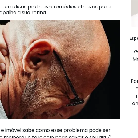
 com dicas práticas e remédios eficazes para
rapalhe a sua rotina.
Esp
G
Me
Po
on
ro e imóvel sabe como esse problema pode ser
1,2
 melhorar o torcicolo pode salvar o seu dia
.