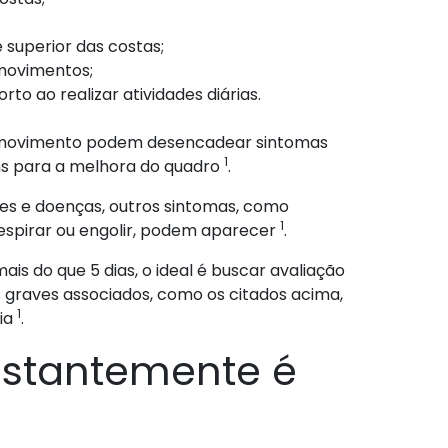
 superior das costas;
movimentos;
to ao realizar atividades diárias.
 do movimento podem desencadear sintomas
1
ins para a melhora do quadro
.
ões e doenças, outros sintomas, como
1
respirar ou engolir, podem aparecer
.
mais do que 5 dias, o ideal é buscar avaliação
s graves associados, como os citados acima,
1
ia
.
onstantemente é