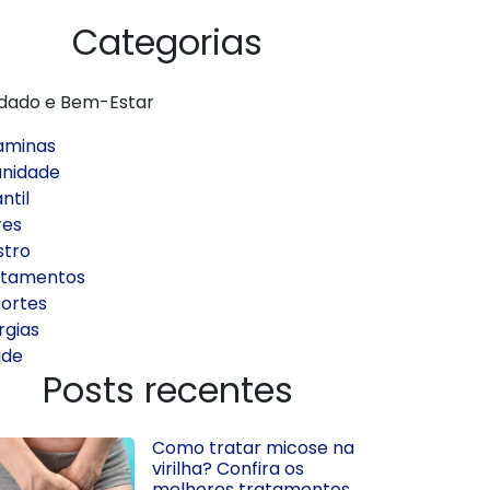
Categorias
dado e Bem-Estar
aminas
nidade
ntil
res
stro
atamentos
ortes
rgias
úde
Posts recentes
Como tratar micose na
virilha? Confira os
melhores tratamentos