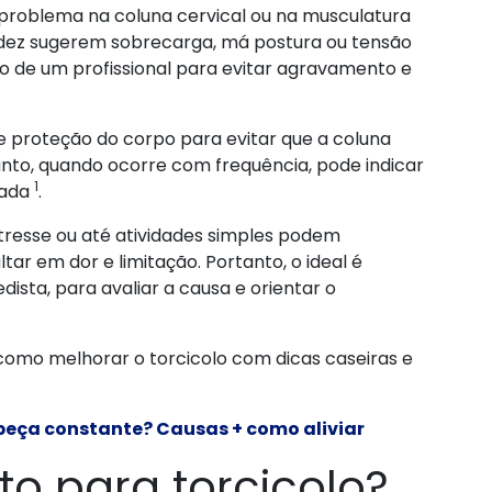
m problema na coluna cervical ou na musculatura
igidez sugerem sobrecarga, má postura ou tensão
ão de um profissional para evitar agravamento e
e proteção do corpo para evitar que a coluna
tanto, quando ocorre com frequência, pode indicar
1
gada
.
tresse ou até atividades simples podem
ar em dor e limitação. Portanto, o ideal é
ista, para avaliar a causa e orientar o
 como melhorar o torcicolo com dicas caseiras e
abeça constante? Causas + como aliviar
o para torcicolo?