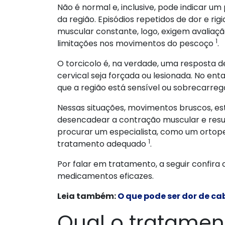
Não é normal e, inclusive, pode indicar u
da região. Episódios repetidos de dor e r
muscular constante, logo, exigem avaliaç
1
limitações nos movimentos do pescoço
.
O torcicolo é, na verdade, uma resposta d
cervical seja forçada ou lesionada. No en
que a região está sensível ou sobrecarre
Nessas situações, movimentos bruscos, es
desencadear a contração muscular e result
procurar um especialista, como um ortoped
1
tratamento adequado
.
Por falar em tratamento, a seguir confira
medicamentos eficazes.
Leia também:
O que pode ser dor de c
Qual o tratament