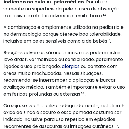
indicado na bula ou pelo médico.
Por atuar
somente na superfície da pele, o risco de absorção
,
excessiva ou efeitos adversos é muito baixo ¹
².
A combinação é amplamente utilizada na pediatria e
na dermatologia porque oferece boa tolerabilidade,
inclusive em peles sensíveis como a de bebês ².
Reações adversas são incomuns, mas podem incluir
leve ardor, vermelhidão ou sensibilidade, geralmente
ligados a uso prolongado,
alergias
ou contato com
áreas muito machucadas. Nessas situações,
recomenda-se interromper a aplicação e buscar
avaliação médica. Também é importante evitar o uso
,
em feridas profundas ou extensas ¹
².
Ou seja, se você a utilizar adequadamente, nistatina +
óxido de zinco é seguro e essa pomada costuma ser
indicada inclusive para uso repetido em episódios
,
recorrentes de assaduras ou irritações cutâneas ¹
².