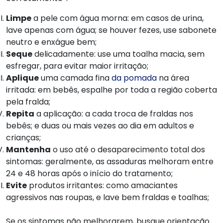
Limpe
a pele com água morna: em casos de urina,
lave apenas com água; se houver fezes, use sabonete
neutro e enxágue bem;
Seque
delicadamente: use uma toalha macia, sem
esfregar, para evitar maior irritação;
Aplique
uma camada fina
da pomada
na área
irritada: em bebês, espalhe por toda a região coberta
pela fralda;
Repita
a aplicação: a cada troca de fraldas nos
bebês; e duas ou mais vezes ao dia em adultos e
crianças;
Mantenha
o uso até o desaparecimento total dos
sintomas: geralmente, as assaduras melhoram entre
24 e 48 horas após o início do tratamento;
Evite
produtos irritantes: como amaciantes
agressivos nas roupas, e lave bem fraldas e toalhas;
Se os sintomas não melhorarem, busque orientação