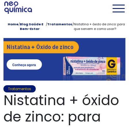
Pular para conteúdo principal
Men
Home
/
Blog Saúde E
/
Tratamentos
/
Nistatina + óxido de zinco: para
Bem-Estar
que servem e como usar?
Tratamentos
Nistatina + óxido
de zinco: para